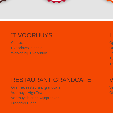
'T VOORHUYS
Contact
Op
t Voorhuys in beeld
O
Werken bij 't Voorhuys
Pr
Fa
Tr
RESTAURANT GRANDCAFÉ
Over het restaurant grandcafe
V
Voorhuys High Tea
Of
Voorhuys bier en wijnproeverij
Frederiks Blond