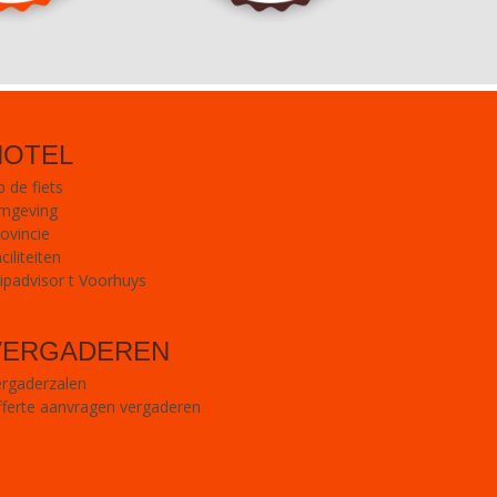
HOTEL
 de fiets
mgeving
ovincie
ciliteiten
ipadvisor t Voorhuys
VERGADEREN
ergaderzalen
ferte aanvragen vergaderen