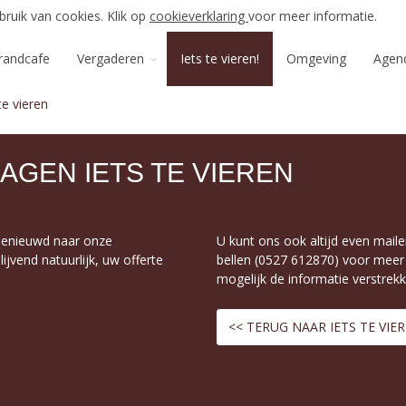
ruik van cookies. Klik op
cookieverklaring
voor meer informatie.
randcafe
Vergaderen
Iets te vieren!
Omgeving
Agen
te vieren
AGEN IETS TE VIEREN
benieuwd naar onze
U kunt ons ook altijd even mail
ijvend natuurlijk, uw offerte
bellen (0527 612870) voor meer i
mogelijk de informatie verstrekk
<< TERUG NAAR IETS TE VIE