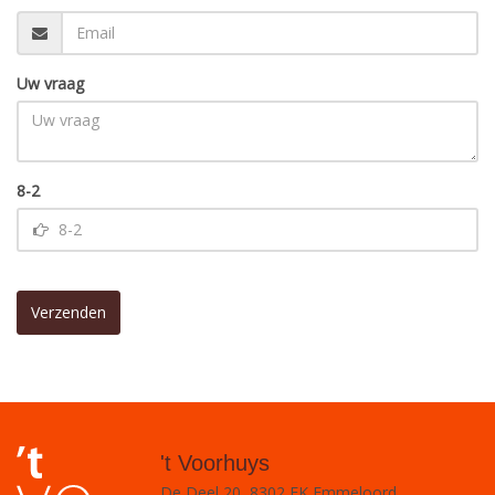
Uw vraag
8-2
Verzenden
't Voorhuys
De Deel 20, 8302 EK Emmeloord