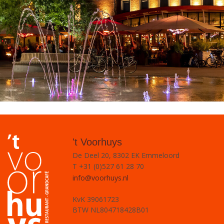
't Voorhuys
De Deel 20, 8302 EK Emmeloord
T +31 (0)527 61 28 70
info@voorhuys.nl
KvK 39061723
BTW NL804718428B01