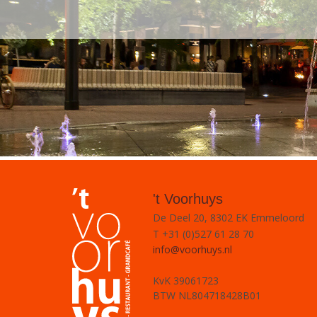
't Voorhuys
De Deel 20, 8302 EK Emmeloord
T +31 (0)527 61 28 70
info@voorhuys.nl
KvK 39061723
BTW NL804718428B01