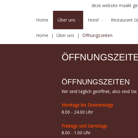
deze website maakt geb
Home
Über uns
Hotel
Restaurant G
Home
Über uns
Öffnungszeiten
ÖFFNUNGSZEIT
ÖFFNUNGSZEITEN
Wir sind täglich geöffnet, also sind Si
Montags bis Donnerstags
8.00 - 24.00 Uhr
Freitags und Samstags
8.00 - 1.00 Uhr