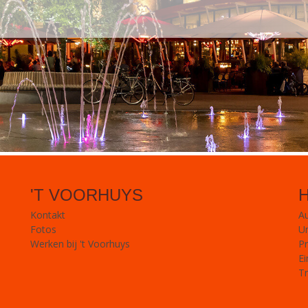
'T VOORHUYS
Kontakt
A
Fotos
U
Werken bij 't Voorhuys
Pr
Ei
Tr