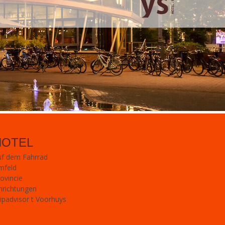
HOTEL
uf dem Fahrrad
mfeld
ovincie
nrichtungen
ipadvisor t Voorhuys