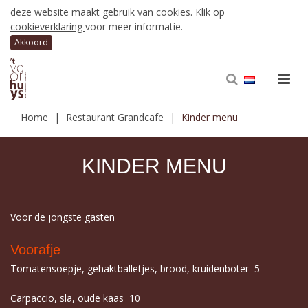
deze website maakt gebruik van cookies. Klik op
cookieverklaring
voor meer informatie.
Home
Restaurant Grandcafe
Kinder menu
KINDER MENU
Voor de jongste gasten
Voorafje
Tomatensoepje, gehaktballetjes, brood, kruidenboter 5
Carpaccio, sla, oude kaas 10