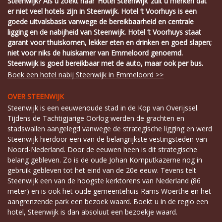
Steenwijk? Als u zoekt naar ‘Hotel Steenwijk’ zult u merken dat
er niet veel hotels zijn in Steenwijk. Hotel ‘t Voorhuys is een
goede uitvalsbasis vanwege de bereikbaarheid en centrale
ligging en de nabijheid van Steenwijk. Hotel ‘t Voorhuys staat
garant voor thuiskomen, lekker eten en drinken en goed slapen;
niet voor niks de huiskamer van Emmeloord genoemd.
Steenwijk is goed bereikbaar met de auto, maar ook per bus.
Boek een hotel nabij Steenwijk in Emmeloord >>
OVER STEENWIJK
Steenwijk is een eeuwenoude stad in de Kop van Overijssel.
Tijdens de Tachtigjarige Oorlog werden de grachten en
stadswallen aangelegd vanwege de strategische ligging en werd
Steenwijk hierdoor een van de belangrijkste vestingsteden van
Noord-Nederland. Door de eeuwen heen is dit strategische
belang gebleven. Zo is de oude Johan Kornputkazerne nog in
gebruik gebleven tot het eind van de 20e eeuw. Tevens telt
Steenwijk een van de hoogste kerktorens van Nederland (86
meter) en is ook het oude gemeentehuis Rams Woerthe en het
aangrenzende park een bezoek waard. Boekt u in de regio een
hotel, Steenwijk is dan absoluut een bezoekje waard.