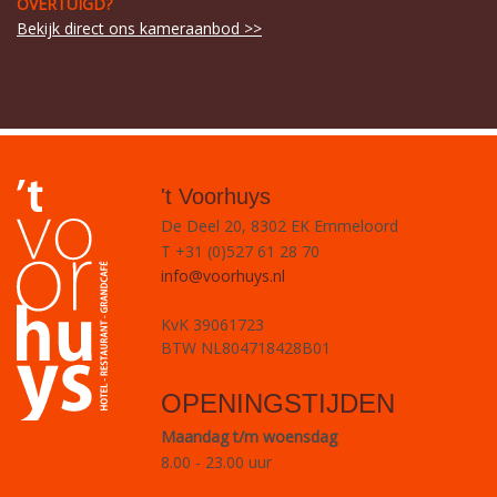
OVERTUIGD?
Bekijk direct ons kameraanbod >>
't Voorhuys
De Deel 20, 8302 EK Emmeloord
T +31 (0)527 61 28 70
info@voorhuys.nl
KvK 39061723
BTW NL804718428B01
OPENINGSTIJDEN
Maandag t/m woensdag
8.00 - 23.00 uur