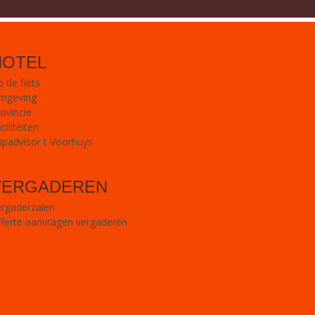
HOTEL
 de fiets
mgeving
ovincie
ciliteiten
ipadvisor t Voorhuys
VERGADEREN
ergaderzalen
ferte aanvragen vergaderen