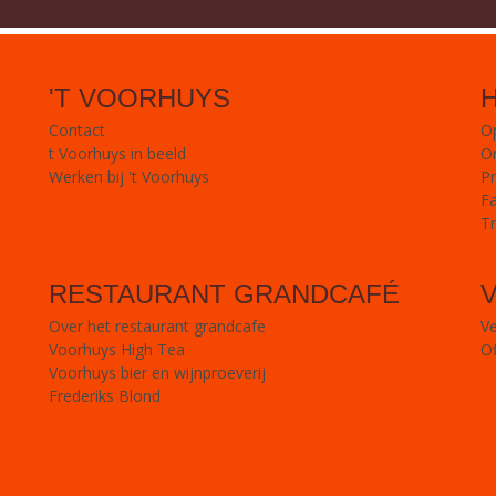
'T VOORHUYS
Contact
Op
t Voorhuys in beeld
O
Werken bij 't Voorhuys
Pr
Fa
Tr
RESTAURANT GRANDCAFÉ
Over het restaurant grandcafe
V
Voorhuys High Tea
Of
Voorhuys bier en wijnproeverij
Frederiks Blond