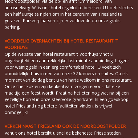
Noordoostpolder. Via de op- en afrit 'Emmeloord' van
autosnelweg A6 is ons hotel erg vlot te bereiken. U hoeft slechts
een half uurtje te rijden om in het centrum van Friesland te
geraken. Parkeerplaatsen zijn er voldoende op onze gratis
parking.
VOORDELIG OVERNACHTEN BIJ HOTEL RESTAURANT ‘T
VOORHUYS
Op de website van hotel restaurant ‘t Voorhuys vindt u
ongetwijfeld een aantrekkelijke last minute aanbieding. Logeer
voor weinig geld in een erg comfortabel hotel! U voelt zich
onmiddellijk thuis in een van onze 37 kamers en suites. Op elk
moment van de dag bent u van harte welkom in ons restaurant.
Onze chef-kok en zijn keukenteam zorgen ervoor dat elke
maaltijd een feest wordt. Praat na het eten nog wat na bij een
gezellige borrel in onze sfeervolle grandcafe! In een goedkoop
hotel Friesland nog betere faciliteiten vinden, is vrijwel
onmogelijk!
VERKEN NAAST FRIESLAND OOK DE NOORDOOSTPOLDER
Vanuit ons hotel bereikt u snel de bekendste Friese steden.