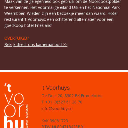
Maak van de gelegenheid ook gebruik om de Noordoostpolder
te verkennen. Het voormalige eiland Urk en het Nationaal Park
Weerribben-Wieden zijn een bezoekje meer dan waard. Hotel
restaurant ‘t Voorhuys: een schitterend alternatief voor een
goedkoop hotel Friesland!
OVERTUIGD?
Bekijk direct ons kameraanbod >>
't Voorhuys
De Deel 20, 8302 EK Emmeloord
T +31 (0)527 61 28 70
info@voorhuys.nl
KvK 39061723
BTW NL804718428B01