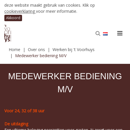
deze website maakt gebruik van cookies. Klik op
cookieverklaring
voor meer informatie.
Home
Over ons
Werken bij 't Voorhuys
Medewerker bediening M/V
MEDEWERKER BEDIENING
M/V
Voor 24, 32 of 38 uur
De uitdaging
Een ultieme beleving neerzetten voor gasten. Jij zorgt voor een